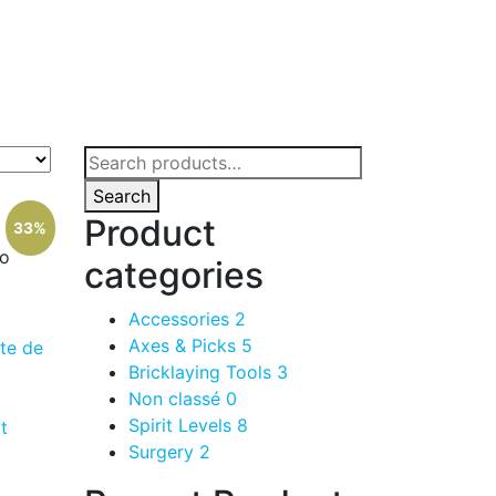
Search
for:
Search
Product
33%
o
categories
Accessories
2
Axes & Picks
5
ste de
Bricklaying Tools
3
Non classé
0
Spirit Levels
8
it
Surgery
2