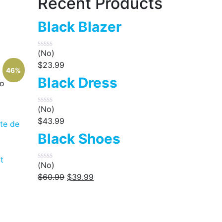
Recent Products
Black Blazer
(No)
$
23.99
46%
Black Dress
o
(No)
$
43.99
ste de
Black Shoes
it
(No)
$
60.99
$
39.99