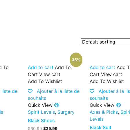
35%
d To
Add to cart
Add To
Add to cart
Add T
Cart
View cart
Cart
View cart
t
Add To Wishlist
Add To Wishlist
 liste de
Ajouter à la liste de
Ajouter à la li
souhaits
souhaits
Quick View
Quick View
ls
Spirit Levels
,
Surgery
Axes & Picks
,
Spir
Levels
Black Shoes
Black Suit
$
60.99
$
39.99