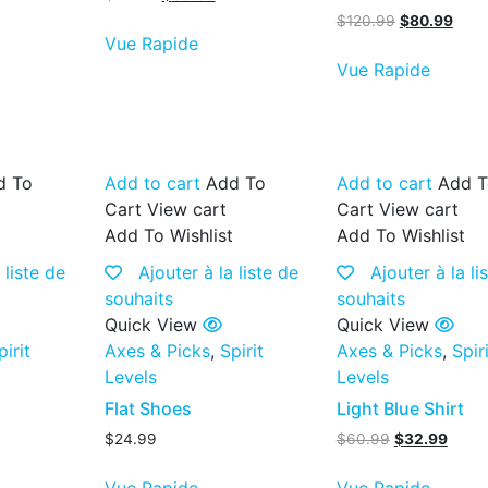
$
120.99
$
80.99
Vue Rapide
Vue Rapide
d To
Add to cart
Add To
Add to cart
Add T
Cart
View cart
Cart
View cart
t
Add To Wishlist
Add To Wishlist
 liste de
Ajouter à la liste de
Ajouter à la li
souhaits
souhaits
Quick View
Quick View
pirit
Axes & Picks
,
Spirit
Axes & Picks
,
Spir
Levels
Levels
Flat Shoes
Light Blue Shirt
$
24.99
$
60.99
$
32.99
Vue Rapide
Vue Rapide