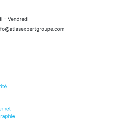
i - Vendredi
nfo@atlasexpertgroupe.com
ité
ernet
graphie