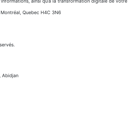
informations, ainsi qu’à la transformation digitale de votre 
, Montréal, Quebec H4C 3N6
servés.
, Abidjan