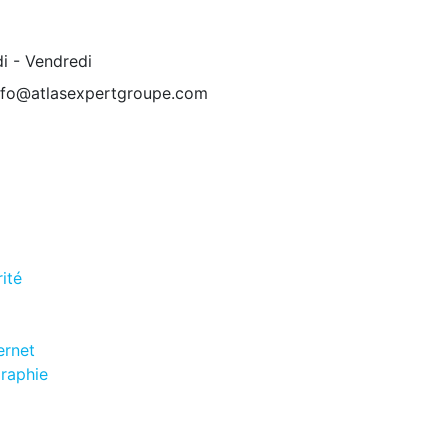
i - Vendredi
nfo@atlasexpertgroupe.com
ité
ernet
graphie