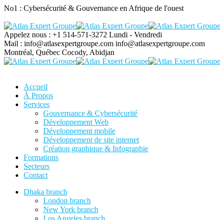
No1 : Cybersécurité & Gouvernance en Afrique de l'ouest
Appelez nous : +1 514-571-3272
Lundi - Vendredi
Mail : info@atlasexpertgroupe.com
info@atlasexpertgroupe.com
Montréal, Québec
Cocody, Abidjan
Accueil
À Propos
Services
Gouvernance & Cybersécurité
Développement Web
Développement mobile
Développement de site internet
Création graphique & Infographie
Formations
Secteurs
Contact
Dhaka branch
London branch
New York branch
Los Angeles branch