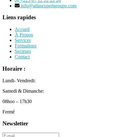
+225 07 12 22 22 26
info@atlasexpertgroupe.com
Liens rapides
Accueil
À Propos
Services
Formations
Secteurs
Contact
Horaire :
Lundi- Vendredi:
Samedi & Dimanche:
08hoo – 17h30
Fermé
Newsletter